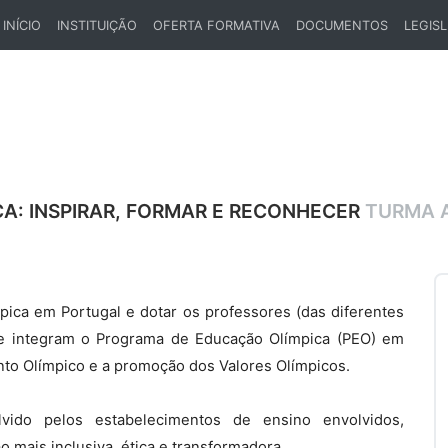
INÍCIO
INSTITUIÇÃO
OFERTA FORMATIVA
DOCUMENTOS
LEGIS
(CURRENT)
A: INSPIRAR, FORMAR E RECONHECER
TURMA A
pica em Portugal e dotar os professores (das diferentes
ue integram o Programa de Educação Olímpica (PEO) em
to Olímpico e a promoção dos Valores Olímpicos.
vido pelos estabelecimentos de ensino envolvidos,
 mais inclusiva, ética e transformadora