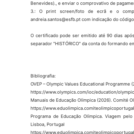
Benevides)., e enviar o comprovativo de pagame
3.: O print screen/foto de ecrã e o comp
andreia.santos@esfb.pt com indicação do códig
O certificado pode ser emitido até 90 dias apó
separador "HISTÓRICO" da conta do formando e
Bibliografia:
OVEP – Olympic Values Educational Programme (2
https://www.olympics.com/ioc/education/olympi
Manuais de Educação Olímpica (2026). Comité Olí
https://www.eduolimpica.comiteolimpicoportuga
Programa de Educação Olímpica. Viagem pelo 
Lisboa, Portugal
https://www.eduolimpica.comiteolimpicoport