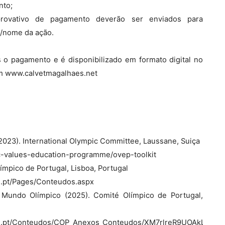
nto;
rovativo de pagamento deverão ser enviados para
o/nome da ação.
s o pagamento e é disponibilizado em formato digital no
m www.calvetmagalhaes.net
023). International Olympic Committee, Laussane, Suiça
c-values-education-programme/ovep-toolkit
mpico de Portugal, Lisboa, Portugal
l.pt/Pages/Conteudos.aspx
Mundo Olímpico (2025). Comité Olímpico de Portugal,
ugal.pt/Conteudos/COP_Anexos_Conteudos/XM7rlreR9UOAkLfK