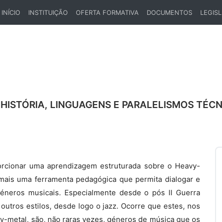
INÍCIO
INSTITUIÇÃO
OFERTA FORMATIVA
DOCUMENTOS
LEGIS
(CURRENT)
 HISTÓRIA, LINGUAGENS E PARALELISMOS TÉ
rcionar uma aprendizagem estruturada sobre o Heavy-
mais uma ferramenta pedagógica que permita dialogar e
éneros musicais. Especialmente desde o pós II Guerra
 outros estilos, desde logo o jazz. Ocorre que estes, nos
vy-metal, são, não raras vezes, géneros de música que os