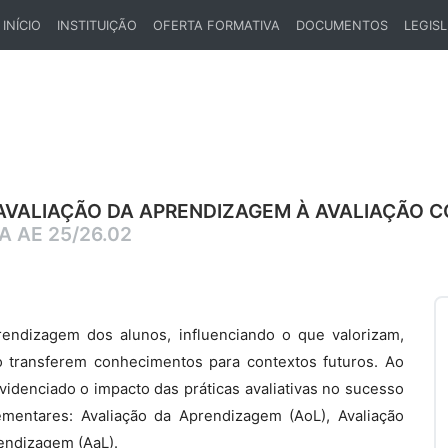
INÍCIO
INSTITUIÇÃO
OFERTA FORMATIVA
DOCUMENTOS
LEGIS
(CURRENT)
DA AVALIAÇÃO DA APRENDIZAGEM À AVALIAÇÃO
 AE 25/26.02
endizagem dos alunos, influenciando o que valorizam,
 transferem conhecimentos para contextos futuros. Ao
videnciado o impacto das práticas avaliativas no sucesso
ementares: Avaliação da Aprendizagem (AoL), Avaliação
endizagem (AaL).