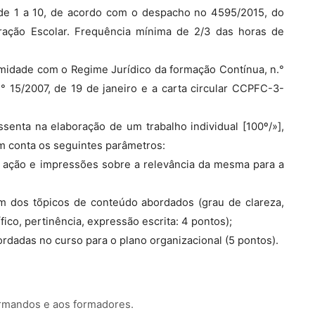
 de 1 a 10, de acordo com o despacho no 4595/2015, do
ração Escolar. Frequência mínima de 2/3 das horas de
midade com o Regime Jurídico da formação Contínua, n.°
° 15/2007, de 19 de janeiro e a carta circular CCPFC-3-
enta na elaboração de um trabalho individual [100º/»],
em conta os seguintes parâmetros:
a ação e impressões sobre a relevância da mesma para a
m dos tõpicos de conteúdo abordados (grau de clareza,
ífico, pertinência, expressão escrita: 4 pontos);
ordadas no curso para o plano organizacional (5 pontos).
ormandos e aos formadores.