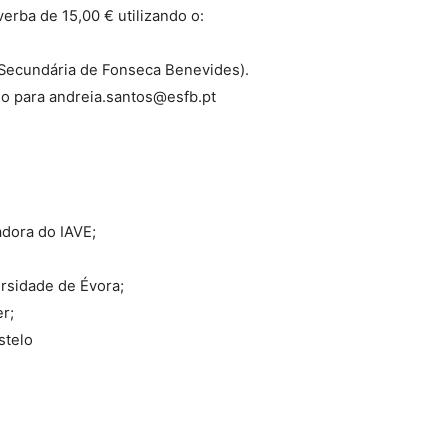
erba de 15,00 € utilizando o:
 Secundária de Fonseca Benevides).
o para andreia.santos@esfb.pt
dora do IAVE;
rsidade de Évora;
r;
stelo