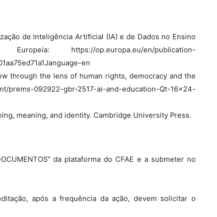
zação de Inteligência Artificial (IA) e de Dados no Ensino
ia: https://op.europa.eu/en/pubIication-
-01aa75ed71a1Janguage-en
l view through the lens of human rights, democracy and the
e.int/prems-092922-gbr-2517-ai-and-education-Qt-16x24-
ing, meaning, and identity. Cambridge University Press.
 "DOCUMENTOS" da plataforma do CFAE e a submeter no
itação, após a frequência da ação, devem solicitar o