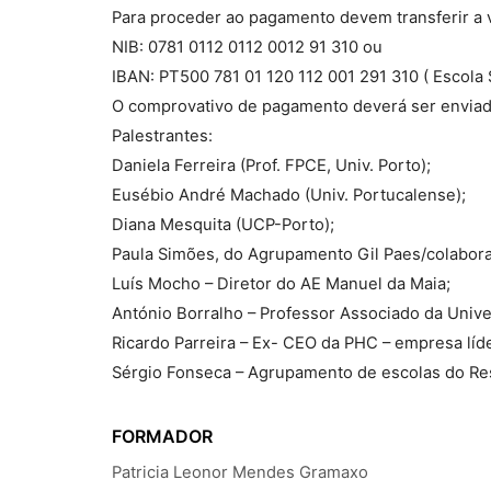
Para proceder ao pagamento devem transferir a v
NIB: 0781 0112 0112 0012 91 310 ou
IBAN: PT500 781 01 120 112 001 291 310 ( Escola
O comprovativo de pagamento deverá ser enviad
Palestrantes:
Daniela Ferreira (Prof. FPCE, Univ. Porto);
Eusébio André Machado (Univ. Portucalense);
Diana Mesquita (UCP-Porto);
Paula Simões, do Agrupamento Gil Paes/colabora
Luís Mocho – Diretor do AE Manuel da Maia;
António Borralho – Professor Associado da Unive
Ricardo Parreira – Ex- CEO da PHC – empresa líde
Sérgio Fonseca – Agrupamento de escolas do Re
FORMADOR
Patricia Leonor Mendes Gramaxo