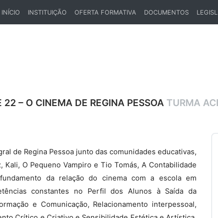
INÍCIO
INSTITUIÇÃO
OFERTA FORMATIVA
DOCUMENTOS
LEGIS
(CURRENT)
 22 – O CINEMA DE REGINA PESSOA
TURMA ACD
egral de Regina Pessoa junto das comunidades educativas,
liz, Kali, O Pequeno Vampiro e Tio Tomás, A Contabilidade
rofundamento da relação do cinema com a escola em
tências constantes no Perfil dos Alunos à Saída da
formação e Comunicação, Relacionamento interpessoal,
 Crítico e Criativo e Sensibilidade Estética e Artística.