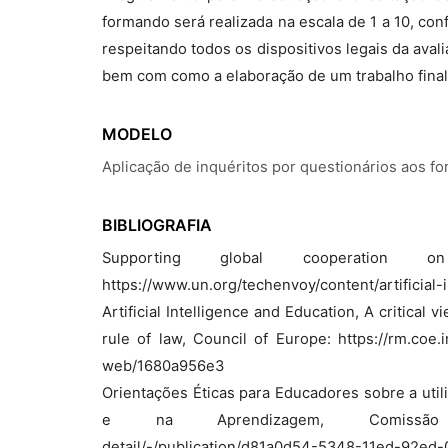
formando será realizada na escala de 1 a 10, co
respeitando todos os dispositivos legais da aval
bem com como a elaboração de um trabalho fina
MODELO
Aplicação de inquéritos por questionários aos f
BIBLIOGRAFIA
Supporting global cooperation on 
https://www.un.org/techenvoy/content/artificial-
Artificial Intelligence and Education, A critica
rule of law, Council of Europe: https://rm.coe
web/1680a956e3
Orientações Éticas para Educadores sobre a utili
e na Aprendizagem, Comissão Europe
detail/-/publication/d81a0d54-5348-11ed-92ed