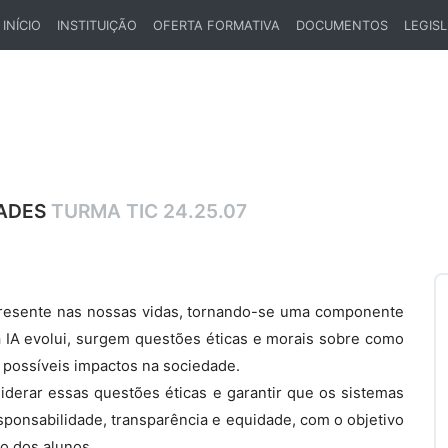
INÍCIO
INSTITUIÇÃO
OFERTA FORMATIVA
DOCUMENTOS
LEGIS
(CURRENT)
DADES
TURMA TIC 24.25.07
is presente nas nossas vidas, tornando-se uma componente
 IA evolui, surgem questões éticas e morais sobre como
 possíveis impactos na sociedade.
iderar essas questões éticas e garantir que os sistemas
ponsabilidade, transparência e equidade, com o objetivo
o dos alunos.