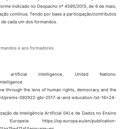
nforme indicado no Despacho nº 4595/2015, de 6 de maio,
iação contínua. Tendo por base a participação/contributos
l de cada um dos formandos.
ormandos e aos formadores.
artificial intelligence, United Nations:
intelligence
l view through the lens of human rights, democracy and the
.int/prems-092922-gbr-2517-ai-and-education-txt-16x24-
zação de Inteligência Artificial (IA) e de Dados no Ensino
ia: https://op.europa.eu/en/publication-
-01aa75ed71a1/language-en